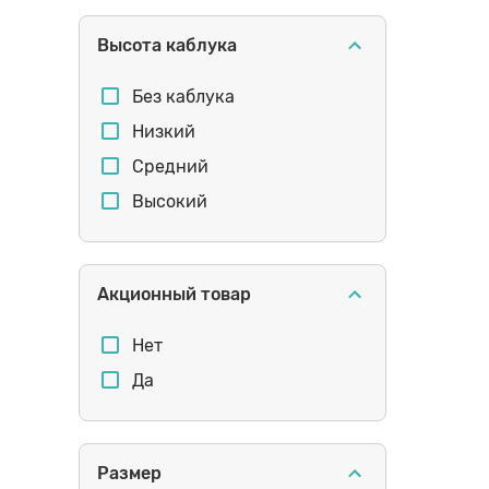
монохром
Высота каблука
мембрана
рептилия
Без каблука
трубы
Низкий
Средний
Высокий
Акционный товар
Нет
Да
Размер