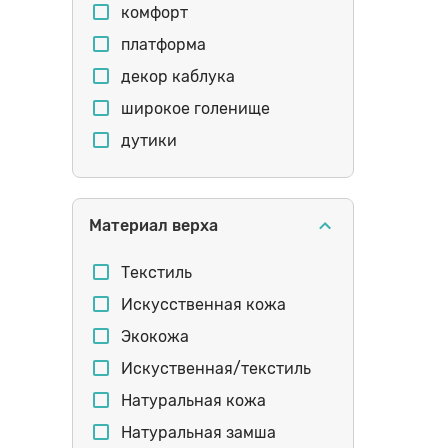
комфорт
платформа
декор каблука
широкое голенище
дутики
декор
стразы
Материал верха
широкие
узкое голенище
Текстиль
оригинальная шнуровка
Искусственная кожа
берцы
Экокожа
высокая голень
Искуственная/текстиль
ботфорты
Натуральная кожа
танкетка
Натуральная замша