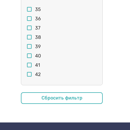
35
36
37
38
39
40
41
42
43
34
Сбросить фильтр
20
22
21