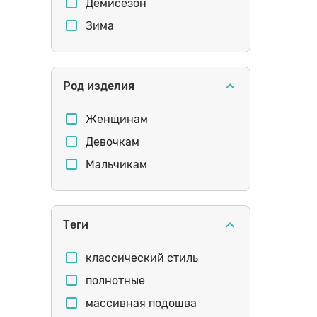
Сиреневый
Демисезон
серебристый
Зима
Стельки
Мальчика
Род изделия
Шнурки
Мальчика
Женщинам
Девочкам
Щетки
Мальчикам
Теги
классический стиль
полнотные
массивная подошва