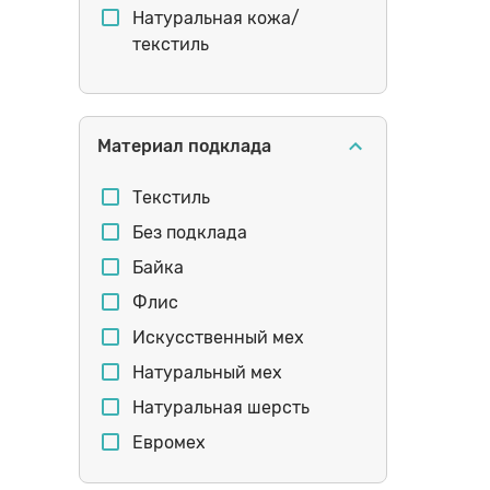
мартинcы
Натуральная кожа/
текстиль
непромокаемые
Резина
узкий объем
Резина/текстиль
минимализм
Материал подклада
маленькие размеры
большие размеры
Текстиль
последняя пара
Без подклада
липучка
Байка
окантовка подошвы
Флис
первые шаги
Искусственный мех
подростки
Натуральный мех
шнурок-резинка
Натуральная шерсть
остроносые
Евромех
тракторная подошва