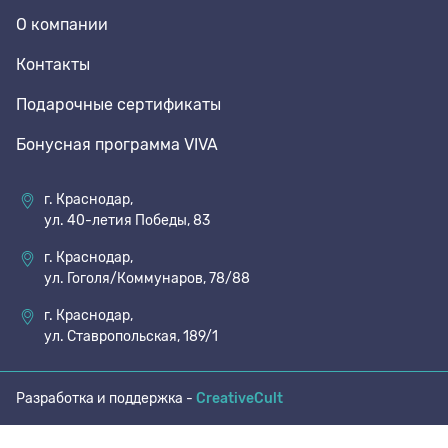
О компании
70 den
Подпяточники
Контакты
Подарочные сертификаты
8 den
Полустельки
Бонусная программа VIVA
Пропитка
г. Краснодар,
ул. 40-летия Победы, 83
Пяткоудерживатели
г. Краснодар,
ул. Гоголя/Коммунаров, 78/88
Растяжитель и Очиститель
г. Краснодар,
ул. Ставропольская, 189/1
Рожки
Разработка и поддержка -
CreativeCult
Салфетки