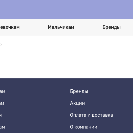
я обувь
евочкам
Мальчикам
Бренды
рные стельки
100
 Летняя обувь
: девочкам
Зимняя обувь
Зимняя обувь
5
esta
тельки размер
120
 Деми Туфли
: женские тапочки
Летняя обувь
летняя обувь
стельки размер
150
м Демисезон
е: мальчикам
 Пляжная обувь
 Пляжная обувь
ам
Бренды
ам
Акции
льки
180
 Зимняя обувь
: мужские тапочки
Спортивная обувь
Спортивная обувь
м
Оплата и доставка
45
 Пляжная обувь
 Деми Туфли
 Деми Туфли
ам
О компании