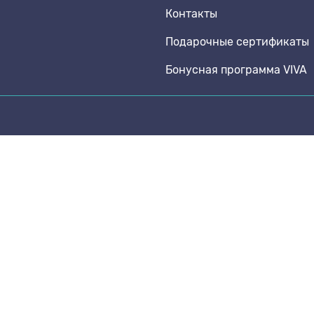
Контакты
60
 Спортивная обувь
 Внесезон
 Внесезон
Подарочные сертификаты
Бонусная программа VIVA
co
75
 Школьная обувь
 Демисезон
 Демисезон
90
ам Деми Туфли
резинки
ам Демисезон
м Зимняя обувь
м Летняя обувь
м Пляжная обувь