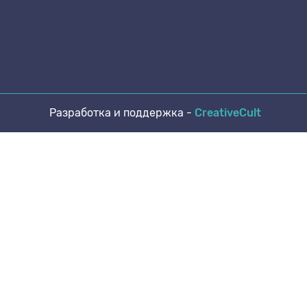
70 den
Подпяточники
playa
nero
Шнурки 
Девочкам
Женский
Мужской
8 den
Полустельки
rosa anti
platino
Шнурки 
Девочкам
Женский
Мужской
Разработка и поддержка -
CreativeCult
Пропитка
playa
Шнурки 
Мальчик
Пяткоудерживатели
Шнурки-
Мальчик
Растяжитель и Очиститель
Мальчика
Рожки
Мальчика
Салфетки
Мальчика