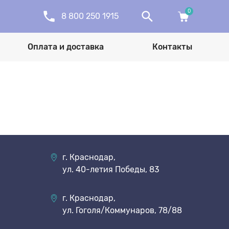
0
8 800 250 1915
Оплата и доставка
Контакты
г. Краснодар,
ул. 40-летия Победы, 83
г. Краснодар,
ул. Гоголя/Коммунаров, 78/88