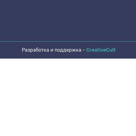
70 den
Подпяточники
playa
nero
Шнурки 
Девочкам
Женский
Мужской
8 den
Полустельки
rosa anti
platino
Шнурки 
Девочкам
Женский
Мужской
Разработка и поддержка -
CreativeCult
Пропитка
playa
Шнурки 
Мальчик
Пяткоудерживатели
Шнурки-
Мальчик
Растяжитель и Очиститель
Мальчика
Рожки
Мальчика
Салфетки
Мальчика