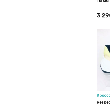
46
Torsio
47
3 29
48
34
22
21
23
24
25
27
33
30
31
Кросс
32
Respec