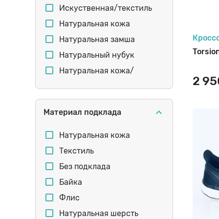
перфорация
Искуственная/текстиль
маленькие размеры
Натуральная кожа
ортопедическая стелька
Кросс
Натуральная замша
Torsio
большие размеры
Натуральный нубук
маломерят
Натуральная кожа/
2 95
текстиль
сверкающие
Искусственный нубук
пайетки
Материал подклада
Микрофибра
гибкая подошва
липучка
Натуральная кожа
первые шаги
Текстиль
подростки
Без подклада
шнурок-резинка
Байка
монохром
Флис
слипоны
Натуральная шерсть