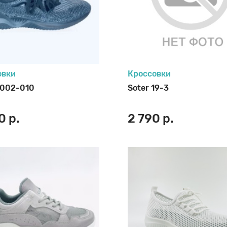
м Спортивная обувь
м Школьная обувь
овки
Кроссовки
 002-010
Soter 19-3
0 р.
2 790 р.