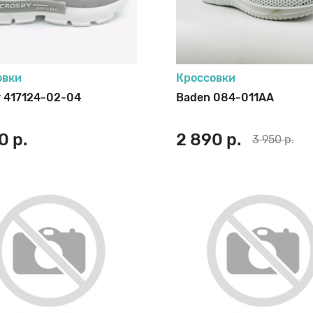
овки
Кроссовки
 417124-02-04
Baden 084-011AA
0 р.
2 890 р.
3 950 р.