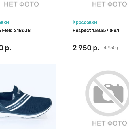
овки
Кроссовки
n Field 218638
Respect 138357 жёл
0 р.
2 950 р.
4 950 р.