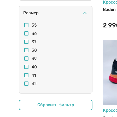
Кросс
Baden 
Размер
2 99
35
36
37
38
39
40
41
42
43
44
Сбросить фильтр
45
Кросс