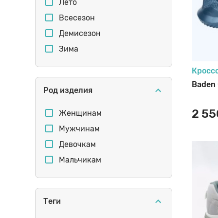
Розовый
Лето
Разноцветные
Всесезон
Фиолетовый
Стельки
Мальчика
Демисезон
Оранжевый
Зима
серебристый
Шнурки
Мальчика
Кросс
Baden
Род изделия
Щетки
2 55
Женщинам
Мужчинам
Девочкам
Мальчикам
Теги