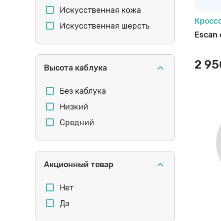
школа
Искусственная кожа
Кросс
софтшелл
Искусственная шерсть
Escan
светящиеся элементы
умная стелька
2 95
Высота каблука
сетка
Без каблука
Низкий
Средний
Акционный товар
Нет
Да