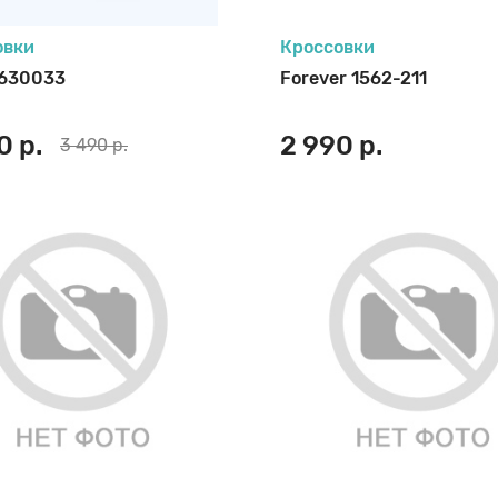
овки
Кроссовки
 630033
Forever 1562-211
0 р.
2 990 р.
3 490 р.