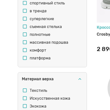
спортивный стиль
в тренде
суперлегкие
съемная стелька
Кросс
Crosby
полнотные
массивная подошва
2 89
комфорт
платформа
декор
стразы
Материал верха
оригинальная шнуровка
танкетка
Текстиль
большемерный
Искусственная кожа
непромокаемые
Экокожа