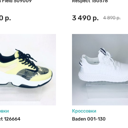
n Field 509009
Respect 150578
0 р.
3 490 р.
4 890 р.
овки
Кроссовки
t 126664
Baden 001-130