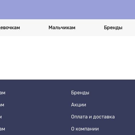
я обувь
евочкам
Мальчикам
Бренды
рные стельки
100
 Летняя обувь
: девочкам
Зимняя обувь
Зимняя обувь
esta
тельки размер
120
 Деми Туфли
: женские тапочки
Летняя обувь
летняя обувь
стельки размер
150
м Демисезон
е: мальчикам
 Пляжная обувь
 Пляжная обувь
ам
Бренды
ам
Акции
льки
180
 Зимняя обувь
: мужские тапочки
Спортивная обувь
Спортивная обувь
м
Оплата и доставка
45
 Пляжная обувь
 Деми Туфли
 Деми Туфли
ам
О компании