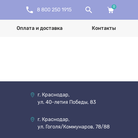
0
8 800 250 1915
Оплата и доставка
Контакты
г. Краснодар,
ул. 40-летия Победы, 83
г. Краснодар,
ул. Гоголя/Коммунаров, 78/88