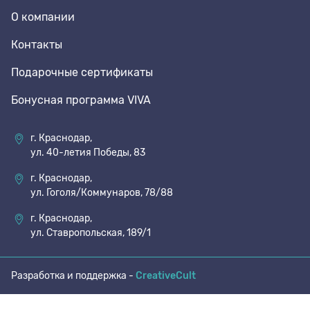
О компании
70 den
Подпяточники
Контакты
Подарочные сертификаты
8 den
Полустельки
Бонусная программа VIVA
Пропитка
г. Краснодар,
ул. 40-летия Победы, 83
Пяткоудерживатели
г. Краснодар,
ул. Гоголя/Коммунаров, 78/88
Растяжитель и Очиститель
г. Краснодар,
ул. Ставропольская, 189/1
Рожки
Разработка и поддержка -
CreativeCult
Салфетки