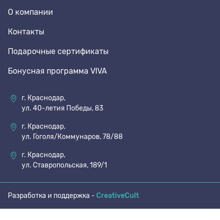
О компании
70 den
Подпяточники
Контакты
Подарочные сертификаты
8 den
Полустельки
Бонусная программа VIVA
Пропитка
г. Краснодар,
ул. 40-летия Победы, 83
Пяткоудерживатели
г. Краснодар,
ул. Гоголя/Коммунаров, 78/88
Растяжитель и Очиститель
г. Краснодар,
ул. Ставропольская, 189/1
Рожки
Разработка и поддержка -
CreativeCult
Салфетки