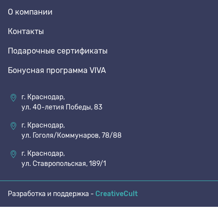
О компании
70 den
Подпяточники
Контакты
Подарочные сертификаты
8 den
Полустельки
Бонусная программа VIVA
Пропитка
г. Краснодар,
ул. 40-летия Победы, 83
Пяткоудерживатели
г. Краснодар,
ул. Гоголя/Коммунаров, 78/88
Растяжитель и Очиститель
г. Краснодар,
ул. Ставропольская, 189/1
Рожки
Разработка и поддержка -
CreativeCult
Салфетки