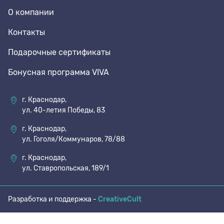
О компании
70 den
Подпяточники
Контакты
Подарочные сертификаты
8 den
Полустельки
Бонусная программа VIVA
Пропитка
г. Краснодар,
ул. 40-летия Победы, 83
Пяткоудерживатели
г. Краснодар,
ул. Гоголя/Коммунаров, 78/88
Растяжитель и Очиститель
г. Краснодар,
ул. Ставропольская, 189/1
Рожки
Разработка и поддержка -
CreativeCult
Салфетки