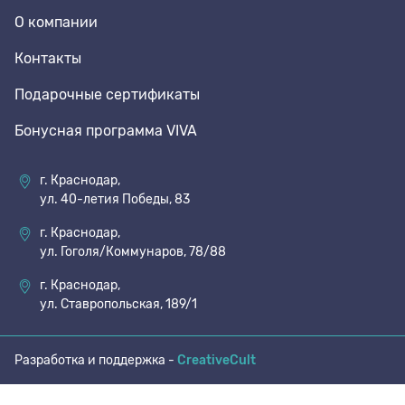
О компании
70 den
Подпяточники
Контакты
Подарочные сертификаты
8 den
Полустельки
Бонусная программа VIVA
Пропитка
г. Краснодар,
ул. 40-летия Победы, 83
Пяткоудерживатели
г. Краснодар,
ул. Гоголя/Коммунаров, 78/88
Растяжитель и Очиститель
г. Краснодар,
ул. Ставропольская, 189/1
Рожки
Разработка и поддержка -
CreativeCult
Салфетки