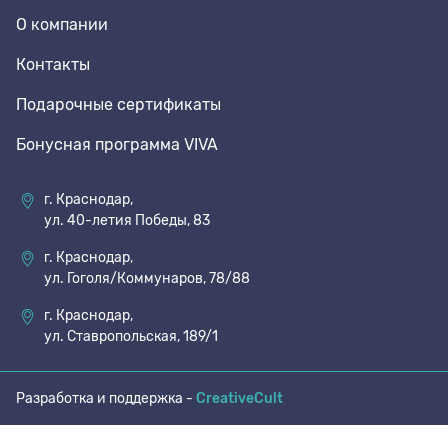
О компании
70 den
Подпяточники
Контакты
Подарочные сертификаты
8 den
Полустельки
Бонусная программа VIVA
Пропитка
г. Краснодар,
ул. 40-летия Победы, 83
Пяткоудерживатели
г. Краснодар,
ул. Гоголя/Коммунаров, 78/88
Растяжитель и Очиститель
г. Краснодар,
ул. Ставропольская, 189/1
Рожки
Разработка и поддержка -
CreativeCult
Салфетки