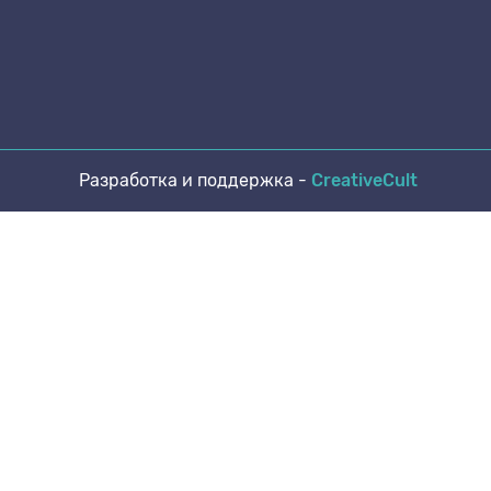
70 den
Подпяточники
playa
nero
Шнурки 
Девочкам
Женский
Мужской
8 den
Полустельки
rosa anti
platino
Шнурки 
Девочкам
Женский
Мужской
Разработка и поддержка -
CreativeCult
Пропитка
playa
Шнурки 
Мальчик
Пяткоудерживатели
Шнурки-
Мальчик
Растяжитель и Очиститель
Мальчика
Рожки
Мальчика
Салфетки
Мальчика