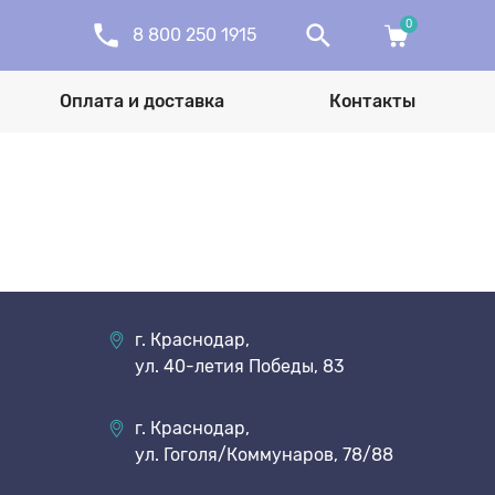
0
8 800 250 1915
Оплата и доставка
Контакты
г. Краснодар,
ул. 40-летия Победы, 83
г. Краснодар,
ул. Гоголя/Коммунаров, 78/88