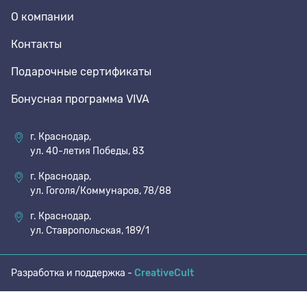
О компании
70 den
Подпяточники
Контакты
Подарочные сертификаты
8 den
Полустельки
Бонусная программа VIVA
Пропитка
г. Краснодар,
ул. 40-летия Победы, 83
Пяткоудерживатели
г. Краснодар,
ул. Гоголя/Коммунаров, 78/88
Растяжитель и Очиститель
г. Краснодар,
ул. Ставропольская, 189/1
Рожки
Разработка и поддержка -
CreativeCult
Салфетки