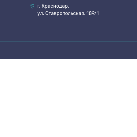
г. Краснодар,
ул. Ставропольская, 189/1