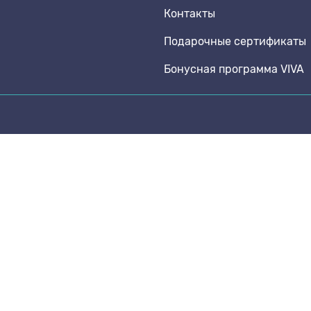
Контакты
60
 Спортивная обувь
 Внесезон
 Внесезон
Подарочные сертификаты
Бонусная программа VIVA
co
75
 Школьная обувь
 Демисезон
 Демисезон
90
ам Деми Туфли
резинки
ам Демисезон
м Зимняя обувь
м Летняя обувь
м Пляжная обувь