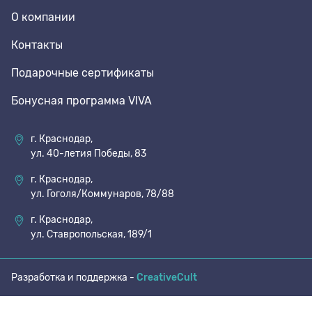
О компании
70 den
Подпяточники
Контакты
Подарочные сертификаты
8 den
Полустельки
Бонусная программа VIVA
Пропитка
г. Краснодар,
ул. 40-летия Победы, 83
Пяткоудерживатели
г. Краснодар,
ул. Гоголя/Коммунаров, 78/88
Растяжитель и Очиститель
г. Краснодар,
ул. Ставропольская, 189/1
Рожки
Разработка и поддержка -
CreativeCult
Салфетки