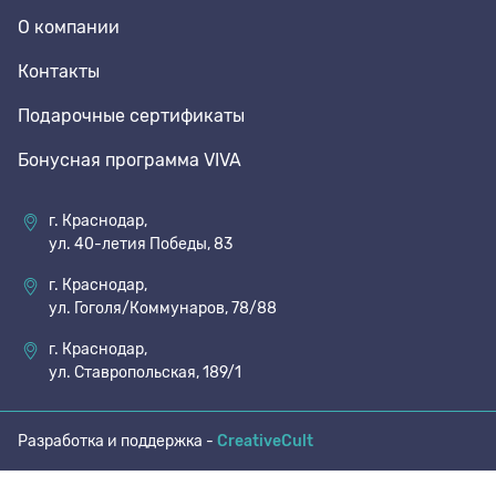
О компании
70 den
Подпяточники
Контакты
Подарочные сертификаты
8 den
Полустельки
Бонусная программа VIVA
Пропитка
г. Краснодар,
ул. 40-летия Победы, 83
Пяткоудерживатели
г. Краснодар,
ул. Гоголя/Коммунаров, 78/88
Растяжитель и Очиститель
г. Краснодар,
ул. Ставропольская, 189/1
Рожки
Разработка и поддержка -
CreativeCult
Салфетки