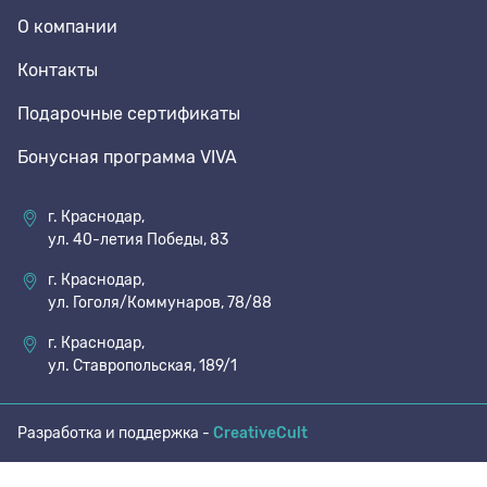
О компании
70 den
Подпяточники
Контакты
Подарочные сертификаты
8 den
Полустельки
Бонусная программа VIVA
Пропитка
г. Краснодар,
ул. 40-летия Победы, 83
Пяткоудерживатели
г. Краснодар,
ул. Гоголя/Коммунаров, 78/88
Растяжитель и Очиститель
г. Краснодар,
ул. Ставропольская, 189/1
Рожки
Разработка и поддержка -
CreativeCult
Салфетки