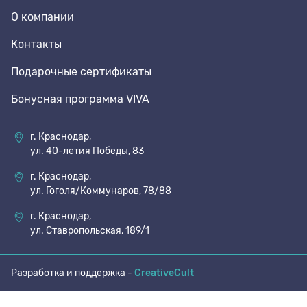
О компании
70 den
Подпяточники
Контакты
Подарочные сертификаты
8 den
Полустельки
Бонусная программа VIVA
Пропитка
г. Краснодар,
ул. 40-летия Победы, 83
Пяткоудерживатели
г. Краснодар,
ул. Гоголя/Коммунаров, 78/88
Растяжитель и Очиститель
г. Краснодар,
ул. Ставропольская, 189/1
Рожки
Разработка и поддержка -
CreativeCult
Салфетки