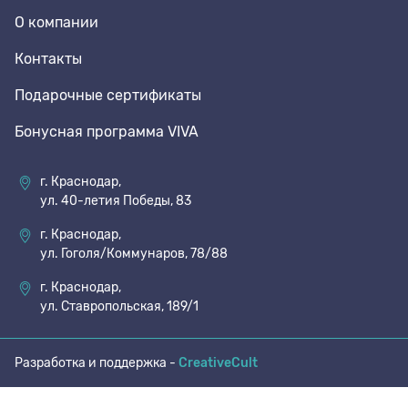
О компании
70 den
Подпяточники
Контакты
Подарочные сертификаты
8 den
Полустельки
Бонусная программа VIVA
Пропитка
г. Краснодар,
ул. 40-летия Победы, 83
Пяткоудерживатели
г. Краснодар,
ул. Гоголя/Коммунаров, 78/88
Растяжитель и Очиститель
г. Краснодар,
ул. Ставропольская, 189/1
Рожки
Разработка и поддержка -
CreativeCult
Салфетки