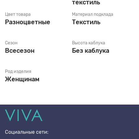
текстиль
Цвет товара
Материал подклада
Стельки
Разноцветные
Текстиль
Шнурки
Сезон
Высота каблука
Всесезон
Без каблука
Щетки
Род изделия
Женщинам
Социальные сети: