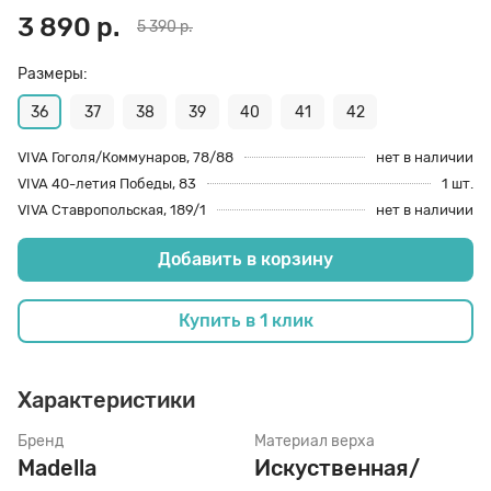
3 890 р.
5 390 р.
70 den
Подпяточники
Размеры:
36
37
38
39
40
41
42
8 den
Полустельки
VIVA Гоголя/Коммунаров, 78/88
нет в наличии
VIVA 40-летия Победы, 83
1 шт.
Пропитка
VIVA Ставропольская, 189/1
нет в наличии
Добавить в корзину
Пяткоудерживатели
Купить в 1 клик
Растяжитель и Очиститель
Характеристики
Рожки
Бренд
Материал верха
Madella
Искуственная/
Салфетки