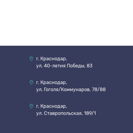
г. Краснодар,
ул. 40-летия Победы, 83
г. Краснодар,
ул. Гоголя/Коммунаров, 78/88
г. Краснодар,
ул. Ставропольская, 189/1