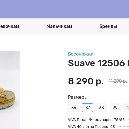
я обувь
евочкам
Мальчикам
Бренды
рные стельки
100
 Летняя обувь
: девочкам
Зимняя обувь
Зимняя обувь
Босоножки
Suave 12506 
esta
тельки размер
120
 Деми Туфли
: женские тапочки
Летняя обувь
летняя обувь
8 290 р.
стельки размер
150
м Демисезон
е: мальчикам
 Пляжная обувь
 Пляжная обувь
11 290 р.
Размеры:
льки
180
 Зимняя обувь
: мужские тапочки
Спортивная обувь
Спортивная обувь
36
37
38
39
4
45
 Пляжная обувь
 Деми Туфли
 Деми Туфли
VIVA Гоголя/Коммунаров, 78/88
VIVA 40-летия Победы, 83