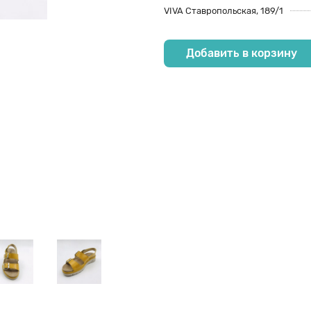
VIVA Ставропольская, 189/1
60
 Спортивная обувь
 Внесезон
 Внесезон
Добавить в корзину
co
75
 Школьная обувь
 Демисезон
 Демисезон
90
ам Деми Туфли
резинки
ам Демисезон
м Зимняя обувь
м Летняя обувь
м Пляжная обувь