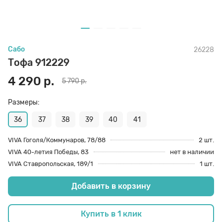
70 den
Подпяточники
Сабо
26228
8 den
Полустельки
Тофа 912229
4 290 р.
5 790 р.
Пропитка
Размеры:
Пяткоудерживатели
36
37
38
39
40
41
VIVA Гоголя/Коммунаров, 78/88
2 шт.
VIVA 40-летия Победы, 83
нет в наличии
Растяжитель и Очиститель
VIVA Ставропольская, 189/1
1 шт.
Добавить в корзину
Рожки
Купить в 1 клик
Салфетки