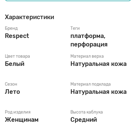
Характеристики
Стельки
Бренд
Теги
Respect
платформа,
Шнурки
перфорация
Цвет товара
Материал верха
Щетки
Белый
Натуральная кожа
Сезон
Материал подклада
Лето
Натуральная кожа
Род изделия
Высота каблука
Женщинам
Средний