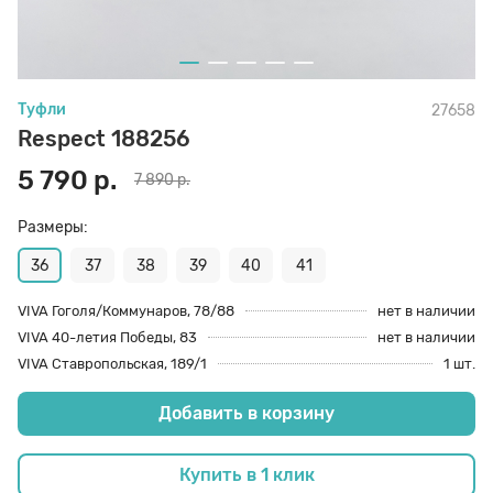
70 den
Подпяточники
Туфли
27658
8 den
Полустельки
Respect 188256
5 790 р.
7 890 р.
Пропитка
Размеры:
Пяткоудерживатели
36
37
38
39
40
41
VIVA Гоголя/Коммунаров, 78/88
нет в наличии
VIVA 40-летия Победы, 83
нет в наличии
Растяжитель и Очиститель
VIVA Ставропольская, 189/1
1 шт.
Добавить в корзину
Рожки
Купить в 1 клик
Салфетки