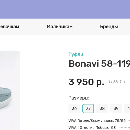
я обувь
евочкам
Мальчикам
Бренды
рные стельки
100
 Летняя обувь
: девочкам
Зимняя обувь
Зимняя обувь
Туфли
Bonavi 58-11
esta
тельки размер
120
 Деми Туфли
: женские тапочки
Летняя обувь
летняя обувь
3 950 р.
стельки размер
150
м Демисезон
е: мальчикам
 Пляжная обувь
 Пляжная обувь
5 390 р.
Размеры:
льки
180
 Зимняя обувь
: мужские тапочки
Спортивная обувь
Спортивная обувь
36
37
38
39
4
45
 Пляжная обувь
 Деми Туфли
 Деми Туфли
VIVA Гоголя/Коммунаров, 78/88
VIVA 40-летия Победы, 83