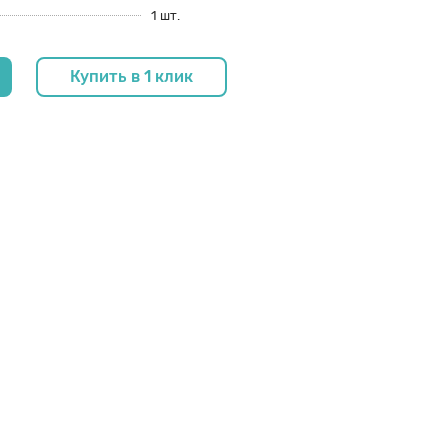
1 шт.
Купить в 1 клик