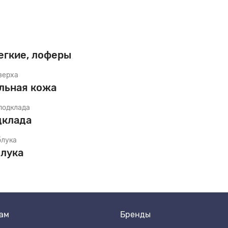
м Спортивная обувь
егкие, лоферы
м Школьная обувь
верха
льная кожа
подклада
дклада
блука
блука
ам
Бренды