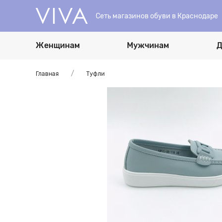
Назад
Назад
Назад
Назад
Назад
Назад
Назад
Назад
Назад
Назад
Назад
Назад
Назад
Назад
Назад
Назад
Назад
Назад
Назад
Назад
Сеть магазинов обуви в Краснодаре
Зонты
Кож.аксессуары
Колготки
Косметика
Обувь
Сумки
Трикотаж
100 den
160 den
20 den
40 den
60 den
70 den
8 den
Стельки
Шнурки
ДЕТИ
Домашня
ЖЕН
МУЖ
Женщинам
Мужчинам
Д
Женские зонты
Ключница женская
100 den
Аэрозоль-краска
ДЕТИ
Женские рюкзаки
Набор носков
nero
nero
blu
caramello
avorio
mosto
playa
Безразме
Шнурки 
Девочкам
Домашнее
Женская 
Мужская 
Главная
Туфли
Женские трости
Ключница мужская
160 den
Воск и крем в банке
Домашняя обувь
Женские сумки
verde for
caramello
daino
viola
Зимние с
Шнурки 
Девочкам
Домашнее
Женская 
Мужская 
Мужские зонты
Портмоне женское
20 den
Губка
ЖЕН
Мужские рюкзаки
daino
fumo
Кожаные 
Шнурки 
Девочка
Домашне
Женская
Мужская
Мужские трости
Портмоне мужское
40 den
Дезодорант
МУЖ
Мужские сумки
mosto
lola
Орто сте
Шнурки 
Девочкам
Домашнее
Женская 
Мужская 
Портмоне+Док мужское
60 den
Крем-краска
Пляжная обувь
nero
natural
Шнурки 
Девочкам
Женские
Мужские