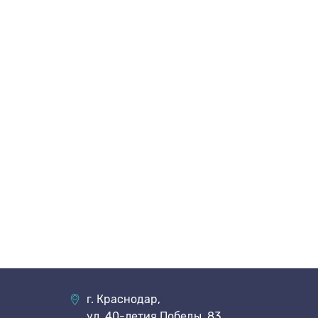
г. Краснодар,
ул. 40-летия Победы, 83