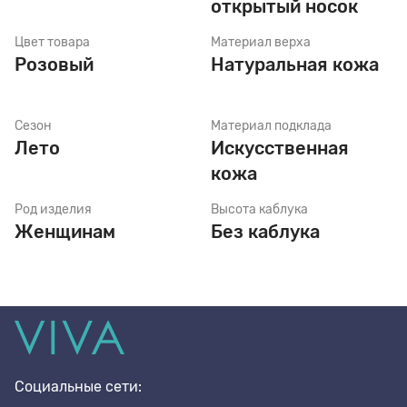
открытый носок
Цвет товара
Материал верха
Стельки
Розовый
Натуральная кожа
Шнурки
Сезон
Материал подклада
Лето
Искусственная
кожа
Щетки
Род изделия
Высота каблука
Женщинам
Без каблука
Социальные сети: