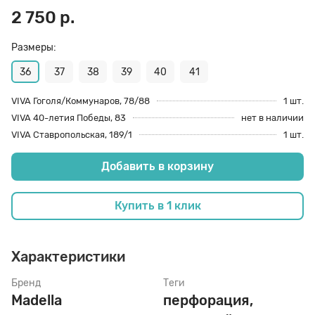
2 750 р.
70 den
Подпяточники
Размеры:
36
37
38
39
40
41
8 den
Полустельки
VIVA Гоголя/Коммунаров, 78/88
1 шт.
VIVA 40-летия Победы, 83
нет в наличии
Пропитка
VIVA Ставропольская, 189/1
1 шт.
Добавить в корзину
Пяткоудерживатели
Купить в 1 клик
Растяжитель и Очиститель
Характеристики
Рожки
Бренд
Теги
Madella
перфорация,
Салфетки