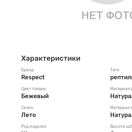
70 den
Подпяточники
playa
nero
Шнурки 
Девочкам
Женский
Мужской
8 den
Полустельки
rosa anti
platino
Шнурки 
Девочкам
Женский
Мужской
Пропитка
playa
Шнурки 
Мальчик
Характеристики
Бренд
Теги
Пяткоудерживатели
Шнурки-
Мальчик
Respect
рептил
Цвет товара
Материал 
Растяжитель и Очиститель
Мальчика
Бежевый
Натура
Сезон
Материал 
Рожки
Мальчика
Лето
Натура
Род изделия
Высота ка
Салфетки
Мальчика