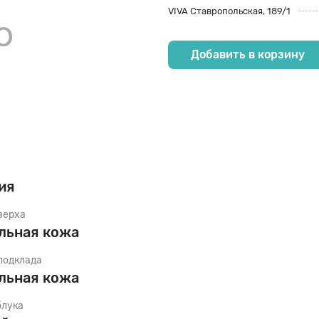
VIVA Ставропольская, 189/1
60
 Спортивная обувь
 Внесезон
 Внесезон
Добавить в корзину
co
75
 Школьная обувь
 Демисезон
 Демисезон
90
ам Деми Туфли
резинки
ам Демисезон
ия
верха
м Зимняя обувь
льная кожа
подклада
м Летняя обувь
льная кожа
блука
м Пляжная обувь