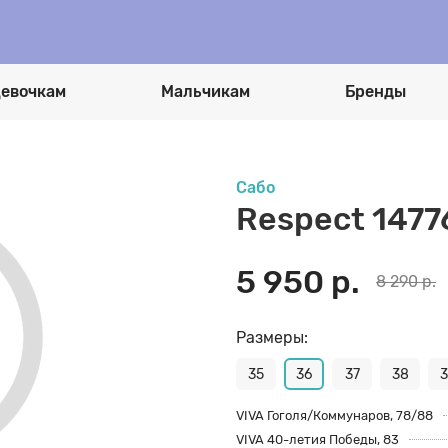
я обувь
евочкам
Мальчикам
Бренды
рные стельки
100
 Летняя обувь
: девочкам
Зимняя обувь
Зимняя обувь
Сабо
Respect 1477
esta
тельки размер
120
 Деми Туфли
: женские тапочки
Летняя обувь
летняя обувь
5 950 р.
стельки размер
150
м Демисезон
е: мальчикам
 Пляжная обувь
 Пляжная обувь
8 290 р.
Размеры:
льки
180
 Зимняя обувь
: мужские тапочки
Спортивная обувь
Спортивная обувь
35
36
37
38
3
45
 Пляжная обувь
 Деми Туфли
 Деми Туфли
VIVA Гоголя/Коммунаров, 78/88
VIVA 40-летия Победы, 83