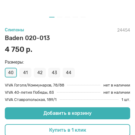
70 den
Подпяточники
Слипоны
24454
8 den
Полустельки
Baden 020-013
4 750 р.
Пропитка
Размеры:
Пяткоудерживатели
40
41
42
43
44
VIVA Гоголя/Коммунаров, 78/88
нет в наличии
VIVA 40-летия Победы, 83
нет в наличии
Растяжитель и Очиститель
VIVA Ставропольская, 189/1
1 шт.
Добавить в корзину
Рожки
Купить в 1 клик
Салфетки