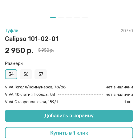
70 den
Подпяточники
Туфли
20770
8 den
Полустельки
Calipso 101-02-01
2 950 р.
5 950 р.
Пропитка
Размеры:
Пяткоудерживатели
34
36
37
VIVA Гоголя/Коммунаров, 78/88
нет в наличии
VIVA 40-летия Победы, 83
нет в наличии
Растяжитель и Очиститель
VIVA Ставропольская, 189/1
1 шт.
Добавить в корзину
Рожки
Купить в 1 клик
Салфетки