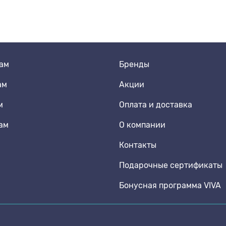
м Спортивная обувь
ам
Бренды
м Школьная обувь
ам
Акции
м
Оплата и доставка
ам
О компании
Контакты
Подарочные сертификаты
Бонусная программа VIVA