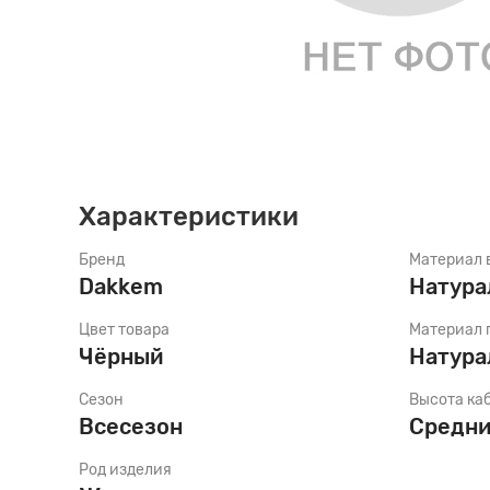
70 den
Подпяточники
playa
nero
Шнурки 
Девочкам
Женский
Мужской
8 den
Полустельки
rosa anti
platino
Шнурки 
Девочкам
Женский
Мужской
Пропитка
playa
Шнурки 
Мальчик
Характеристики
Бренд
Материал 
Пяткоудерживатели
Шнурки-
Мальчик
Dakkem
Натура
Цвет товара
Материал 
Растяжитель и Очиститель
Мальчика
Чёрный
Натура
Сезон
Высота ка
Рожки
Мальчика
Всесезон
Средн
Род изделия
Салфетки
Мальчика