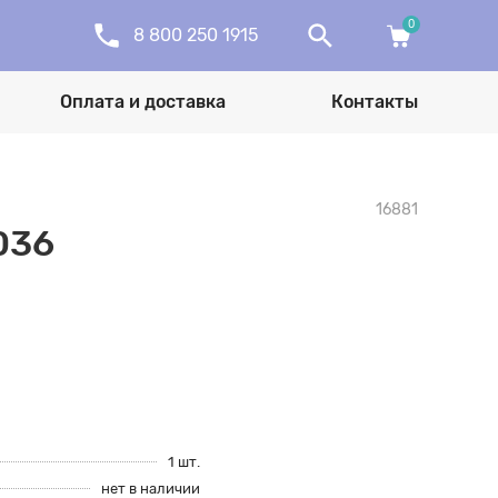
0
8 800 250 1915
Оплата и доставка
Контакты
16881
036
1 шт.
нет в наличии