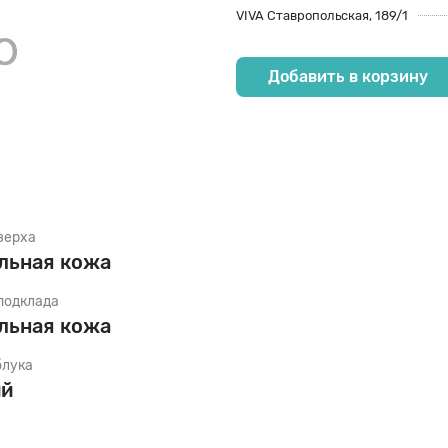
VIVA Ставропольская, 189/1
60
 Спортивная обувь
 Внесезон
 Внесезон
Добавить в корзину
co
75
 Школьная обувь
 Демисезон
 Демисезон
90
ам Деми Туфли
верха
резинки
ам Демисезон
льная кожа
подклада
м Зимняя обувь
льная кожа
блука
м Летняя обувь
ий
м Пляжная обувь