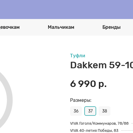
я обувь
евочкам
Мальчикам
Бренды
рные стельки
100
 Летняя обувь
: девочкам
Зимняя обувь
Зимняя обувь
Туфли
Dakkem 59-1
esta
тельки размер
120
 Деми Туфли
: женские тапочки
Летняя обувь
летняя обувь
6 990 р.
стельки размер
150
м Демисезон
е: мальчикам
 Пляжная обувь
 Пляжная обувь
Размеры:
льки
180
 Зимняя обувь
: мужские тапочки
Спортивная обувь
Спортивная обувь
36
37
38
45
 Пляжная обувь
 Деми Туфли
 Деми Туфли
VIVA Гоголя/Коммунаров, 78/88
VIVA 40-летия Победы, 83