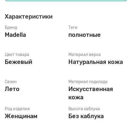
Характеристики
Стельки
Бренд
Теги
Madella
полнотные
Шнурки
Цвет товара
Материал верха
Щетки
Бежевый
Натуральная кожа
Сезон
Материал подклада
Лето
Искусственная
кожа
Род изделия
Высота каблука
Женщинам
Без каблука