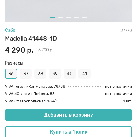
70 den
Подпяточники
Сабо
27770
8 den
Полустельки
Madella 41448-1D
4 290 р.
5 790 р.
Пропитка
Размеры:
Пяткоудерживатели
36
37
38
39
40
41
VIVA Гоголя/Коммунаров, 78/88
нет в наличии
VIVA 40-летия Победы, 83
нет в наличии
Растяжитель и Очиститель
VIVA Ставропольская, 189/1
1 шт.
Добавить в корзину
Рожки
Купить в 1 клик
Салфетки