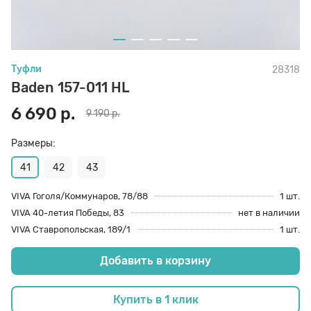
70 den
Подпяточники
Туфли
28318
8 den
Полустельки
Baden 157-011 HL
6 690 р.
9 190 р.
Пропитка
Размеры:
Пяткоудерживатели
41
42
43
VIVA Гоголя/Коммунаров, 78/88
1 шт.
VIVA 40-летия Победы, 83
нет в наличии
Растяжитель и Очиститель
VIVA Ставропольская, 189/1
1 шт.
Добавить в корзину
Рожки
Купить в 1 клик
Салфетки