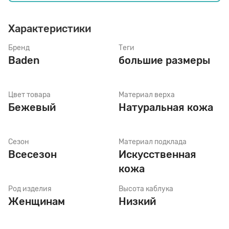
Характеристики
Стельки
Бренд
Теги
Baden
большие размеры
Шнурки
Цвет товара
Материал верха
Щетки
Бежевый
Натуральная кожа
Сезон
Материал подклада
Всесезон
Искусственная
кожа
Род изделия
Высота каблука
Женщинам
Низкий