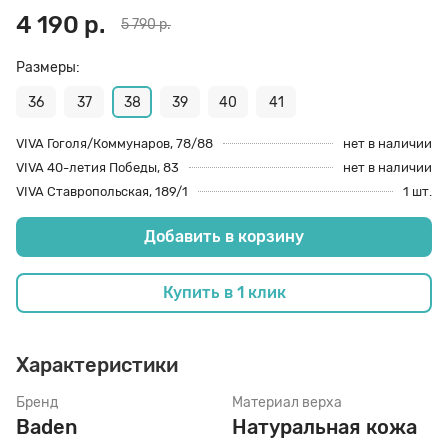
4 190 р.
5 790 р.
70 den
Подпяточники
Размеры:
36
37
38
39
40
41
8 den
Полустельки
VIVA Гоголя/Коммунаров, 78/88
нет в наличии
VIVA 40-летия Победы, 83
нет в наличии
Пропитка
VIVA Ставропольская, 189/1
1 шт.
Добавить в корзину
Пяткоудерживатели
Купить в 1 клик
Растяжитель и Очиститель
Характеристики
Рожки
Бренд
Материал верха
Baden
Натуральная кожа
Салфетки