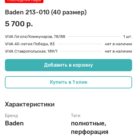
70 den
Подпяточники
Baden 213-010 (40 размер)
5 700 р.
8 den
Полустельки
VIVA Гоголя/Коммунаров, 78/88
1 шт.
VIVA 40-летия Победы, 83
нет в наличии
VIVA Ставропольская, 189/1
нет в наличии
Пропитка
Добавить в корзину
Пяткоудерживатели
Купить в 1 клик
Растяжитель и Очиститель
Характеристики
Рожки
Бренд
Теги
Baden
полнотные,
перфорация
Салфетки