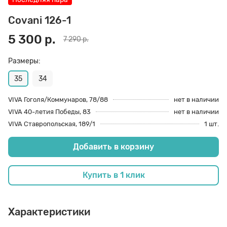
70 den
Подпяточники
Covani 126-1
5 300 р.
7 290 р.
8 den
Полустельки
Размеры:
35
34
Пропитка
VIVA Гоголя/Коммунаров, 78/88
нет в наличии
VIVA 40-летия Победы, 83
нет в наличии
Пяткоудерживатели
VIVA Ставропольская, 189/1
1 шт.
Добавить в корзину
Растяжитель и Очиститель
Купить в 1 клик
Рожки
Характеристики
Салфетки