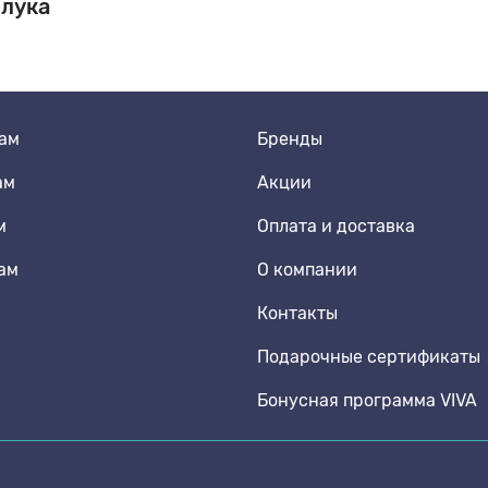
блука
м Спортивная обувь
ам
Бренды
м Школьная обувь
ам
Акции
м
Оплата и доставка
ам
О компании
Контакты
Подарочные сертификаты
Бонусная программа VIVA