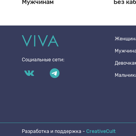
Мужчинам
Без ка
Стельки
Мальчика
Женщин
Шнурки
Мальчика
Мужчин
Социальные сети:
Щетки
Девочка
Мальчик
Разработка и поддержка -
CreativeCult