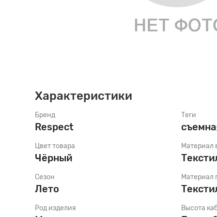
70 den
Подпяточники
playa
nero
Шнурки 
Девочкам
Женский
Мужской
8 den
Полустельки
rosa anti
platino
Шнурки 
Девочкам
Женский
Мужской
Пропитка
playa
Шнурки 
Мальчик
Характеристики
Бренд
Теги
Пяткоудерживатели
Шнурки-
Мальчик
Respect
съемна
Цвет товара
Материал 
Растяжитель и Очиститель
Мальчика
Чёрный
Тексти
Сезон
Материал 
Рожки
Мальчика
Лето
Тексти
Род изделия
Высота ка
Салфетки
Мальчика