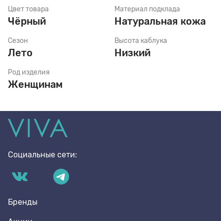
Цвет товара
Материал подклада
Чёрный
Натуральная кожа
Стельки
Сезон
Высота каблука
Лето
Низкий
Шнурки
Род изделия
Женщинам
Щетки
Социальные сети:
Бренды