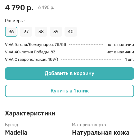
4 790 р.
6 490 р.
70 den
Подпяточники
Размеры:
36
37
38
39
40
8 den
Полустельки
VIVA Гоголя/Коммунаров, 78/88
нет в наличии
VIVA 40-летия Победы, 83
нет в наличии
Пропитка
VIVA Ставропольская, 189/1
1 шт.
Добавить в корзину
Пяткоудерживатели
Купить в 1 клик
Растяжитель и Очиститель
Характеристики
Рожки
Бренд
Материал верха
Madella
Натуральная кожа
Салфетки