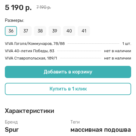
5 190 р.
7 190 р.
70 den
Подпяточники
Размеры:
36
37
38
39
40
41
8 den
Полустельки
VIVA Гоголя/Коммунаров, 78/88
1 шт.
VIVA 40-летия Победы, 83
нет в наличии
Пропитка
VIVA Ставропольская, 189/1
нет в наличии
Добавить в корзину
Пяткоудерживатели
Купить в 1 клик
Растяжитель и Очиститель
Характеристики
Рожки
Бренд
Теги
Spur
массивная подошва
Салфетки