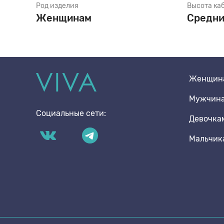
Род изделия
Высота ка
Женщинам
Средн
Стельки
Мальчика
Шнурки
Мальчика
Женщин
Мужчин
Щетки
Социальные сети:
Девочка
Мальчик