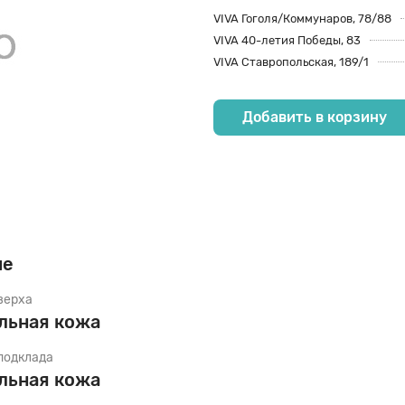
VIVA Гоголя/Коммунаров, 78/88
60
 Спортивная обувь
 Внесезон
 Внесезон
VIVA 40-летия Победы, 83
VIVA Ставропольская, 189/1
co
75
 Школьная обувь
 Демисезон
 Демисезон
Добавить в корзину
90
ам Деми Туфли
резинки
ам Демисезон
ые
м Зимняя обувь
верха
льная кожа
м Летняя обувь
подклада
льная кожа
м Пляжная обувь