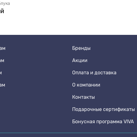
блука
ий
м Спортивная обувь
м Школьная обувь
ам
Бренды
ам
Акции
м
Оплата и доставка
ам
О компании
Контакты
Подарочные сертификаты
Бонусная программа VIVA