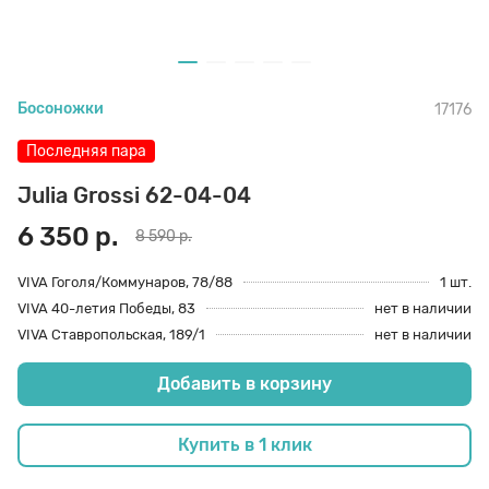
70 den
Подпяточники
Босоножки
17176
8 den
Полустельки
Последняя пара
Пропитка
Julia Grossi 62-04-04
6 350 р.
8 590 р.
Пяткоудерживатели
VIVA Гоголя/Коммунаров, 78/88
1 шт.
VIVA 40-летия Победы, 83
нет в наличии
VIVA Ставропольская, 189/1
нет в наличии
Растяжитель и Очиститель
Добавить в корзину
Рожки
Купить в 1 клик
Салфетки