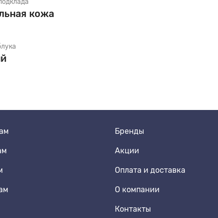
подклада
льная кожа
м Спортивная обувь
блука
ий
м Школьная обувь
ам
Бренды
ам
Акции
м
Оплата и доставка
ам
О компании
Контакты