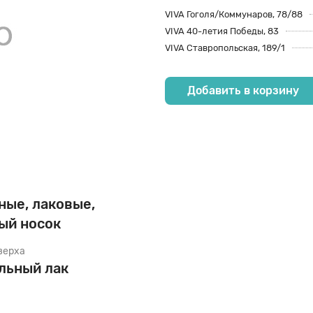
VIVA Гоголя/Коммунаров, 78/88
60
 Спортивная обувь
 Внесезон
 Внесезон
VIVA 40-летия Победы, 83
VIVA Ставропольская, 189/1
co
75
 Школьная обувь
 Демисезон
 Демисезон
Добавить в корзину
90
ам Деми Туфли
резинки
ам Демисезон
ные, лаковые,
м Зимняя обувь
ый носок
верха
м Летняя обувь
льный лак
м Пляжная обувь