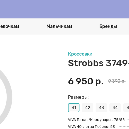
я обувь
евочкам
Мальчикам
Бренды
рные стельки
100
 Летняя обувь
: девочкам
Зимняя обувь
Зимняя обувь
Кроссовки
Strobbs 3749
esta
тельки размер
120
 Деми Туфли
: женские тапочки
Летняя обувь
летняя обувь
6 950 р.
стельки размер
150
м Демисезон
е: мальчикам
 Пляжная обувь
 Пляжная обувь
9 390 р.
Размеры:
льки
180
 Зимняя обувь
: мужские тапочки
Спортивная обувь
Спортивная обувь
41
42
43
44
4
45
 Пляжная обувь
 Деми Туфли
 Деми Туфли
VIVA Гоголя/Коммунаров, 78/88
VIVA 40-летия Победы, 83