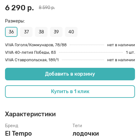
6 290 р.
8 590 р.
70 den
Подпяточники
Размеры:
36
37
38
39
40
8 den
Полустельки
VIVA Гоголя/Коммунаров, 78/88
нет в наличии
VIVA 40-летия Победы, 83
1 шт.
Пропитка
VIVA Ставропольская, 189/1
нет в наличии
Добавить в корзину
Пяткоудерживатели
Купить в 1 клик
Растяжитель и Очиститель
Характеристики
Рожки
Бренд
Теги
El Tempo
лодочки
Салфетки