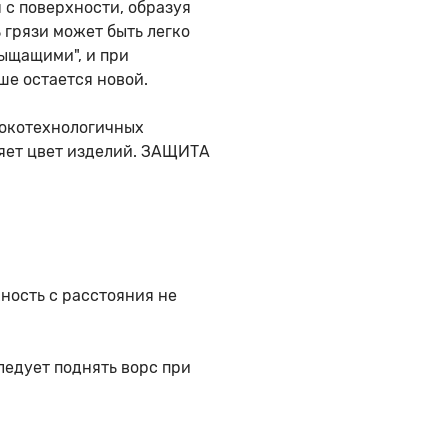
 с поверхности, образуя
 грязи может быть легко
ыщащими", и при
м Спортивная обувь
ше остается новой.
сокотехнологичных
м Школьная обувь
няет цвет изделий. ЗАЩИТА
ность с расстояния не
ледует поднять ворс при