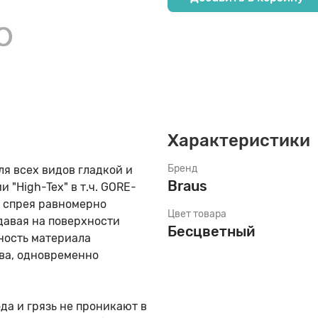
60
 Спортивная обувь
 Внесезон
 Внесезон
co
75
 Школьная обувь
 Демисезон
 Демисезон
90
ам Деми Туфли
Характеристики
Бренд
я всех видов гладкой и
резинки
ам Демисезон
Braus
 "High-Tex" в т.ч. GORE-
ы спрея равномерно
Цвет товара
м Зимняя обувь
давая на поверхности
Бесцветный
ность материала
ва, одновременно
м Летняя обувь
а и грязь не проникают в
м Пляжная обувь