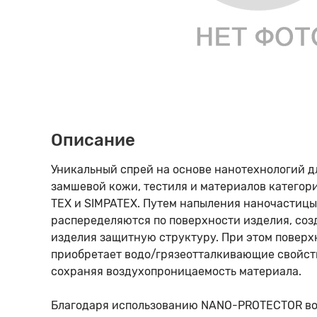
70 den
Подпяточники
playa
nero
Шнурки 
Девочкам
Женский
Мужской
8 den
Полустельки
rosa anti
platino
Шнурки 
Девочкам
Женский
Мужской
Пропитка
playa
Шнурки 
Мальчик
Описание
Уникальный спрей на основе нанотехнологий дл
Пяткоудерживатели
Шнурки-
Мальчик
замшевой кожи, тестиля и материалов категории
TEX и SIMPATEX. Путем напыления наночастиц
Растяжитель и Очиститель
Мальчика
распеределяются по поверхности изделия, соз
изделия защитную структуру. При этом поверх
приобретает водо/грязеотталкивающие свойст
Рожки
Мальчика
сохраняя воздухопроницаемость материала.
Благодаря использованию NANO-PROTECTOR вод
Салфетки
Мальчика