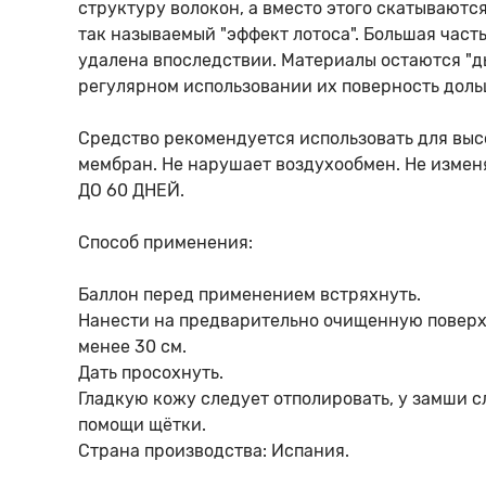
структуру волокон, а вместо этого скатываются
так называемый "эффект лотоса". Большая часть
удалена впоследствии. Материалы остаются "д
Стельки
Мальчика
регулярном использовании их поверность доль
Средство рекомендуется использовать для вы
Шнурки
Мальчика
мембран. Не нарушает воздухообмен. Не изме
ДО 60 ДНЕЙ.
Щетки
Способ применения:
Баллон перед применением встряхнуть.
Нанести на предварительно очищенную поверх
менее 30 см.
Дать просохнуть.
Гладкую кожу следует отполировать, у замши с
помощи щётки.
Страна производства: Испания.