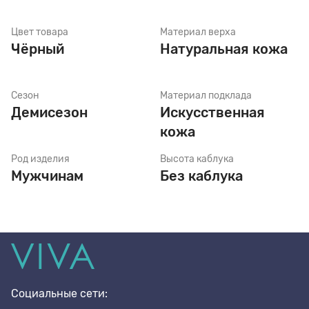
Цвет товара
Материал верха
Стельки
Чёрный
Натуральная кожа
Шнурки
Сезон
Материал подклада
Демисезон
Искусственная
кожа
Щетки
Род изделия
Высота каблука
Мужчинам
Без каблука
Социальные сети: