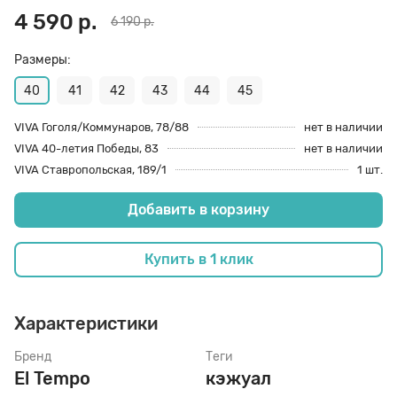
4 590 р.
6 190 р.
70 den
Подпяточники
Размеры:
40
41
42
43
44
45
8 den
Полустельки
VIVA Гоголя/Коммунаров, 78/88
нет в наличии
VIVA 40-летия Победы, 83
нет в наличии
Пропитка
VIVA Ставропольская, 189/1
1 шт.
Добавить в корзину
Пяткоудерживатели
Купить в 1 клик
Растяжитель и Очиститель
Характеристики
Рожки
Бренд
Теги
El Tempo
кэжуал
Салфетки