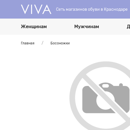
Назад
Назад
Назад
Назад
Назад
Назад
Назад
Назад
Назад
Назад
Назад
Назад
Назад
Назад
Назад
Назад
Назад
Назад
Назад
Назад
Сеть магазинов обуви в Краснодаре
Зонты
Кож.аксессуары
Колготки
Косметика
Обувь
Сумки
Трикотаж
100 den
160 den
20 den
40 den
60 den
70 den
8 den
Стельки
Шнурки
ДЕТИ
Домашня
ЖЕН
МУЖ
Женщинам
Мужчинам
Д
Женские зонты
Ключница женская
100 den
Аэрозоль-краска
ДЕТИ
Женские рюкзаки
Набор носков
nero
nero
blu
caramello
avorio
mosto
playa
Безразме
Шнурки 
Девочкам
Домашнее
Женская 
Мужская 
Главная
Босоножки
Женские трости
Ключница мужская
160 den
Воск и крем в банке
Домашняя обувь
Женские сумки
verde for
caramello
daino
viola
Зимние с
Шнурки 
Девочкам
Домашнее
Женская 
Мужская 
Мужские зонты
Портмоне женское
20 den
Губка
ЖЕН
Мужские рюкзаки
daino
fumo
Кожаные 
Шнурки 
Девочка
Домашне
Женская
Мужская
Мужские трости
Портмоне мужское
40 den
Дезодорант
МУЖ
Мужские сумки
mosto
lola
Орто сте
Шнурки 
Девочкам
Домашнее
Женская 
Мужская 
Портмоне+Док мужское
60 den
Крем-краска
Пляжная обувь
nero
natural
Шнурки 
Девочкам
Женские
Мужские