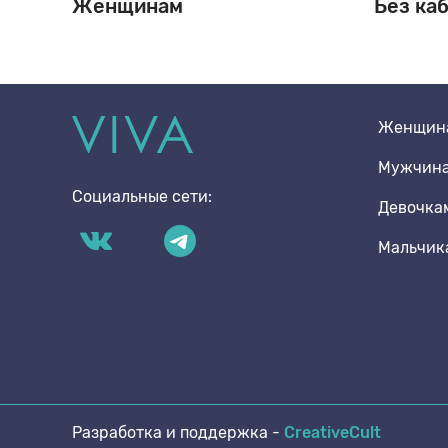
Женщинам
Без ка
Стельки
Мальчика
Женщин
Шнурки
Мальчика
Мужчин
Социальные сети:
Щетки
Девочка
Мальчик
Разработка и поддержка -
CreativeCult