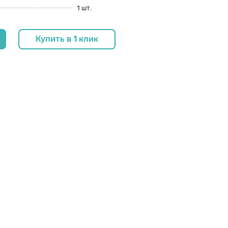
1 шт.
Купить в 1 клик