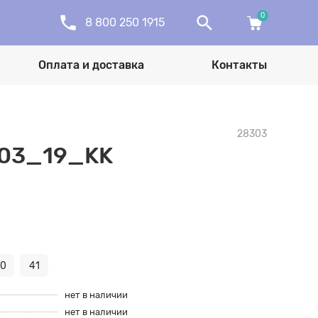
0
8 800 250 1915
Оплата и доставка
Контакты
28303
_03_19_KK
0
41
нет в наличии
нет в наличии