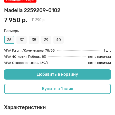
70 den
Подпяточники
Madella 2259209-0102
7 950 р.
11 290 р.
8 den
Полустельки
Размеры:
36
37
38
39
40
Пропитка
VIVA Гоголя/Коммунаров, 78/88
1 шт.
VIVA 40-летия Победы, 83
нет в наличии
Пяткоудерживатели
VIVA Ставропольская, 189/1
нет в наличии
Добавить в корзину
Растяжитель и Очиститель
Купить в 1 клик
Рожки
Характеристики
Салфетки