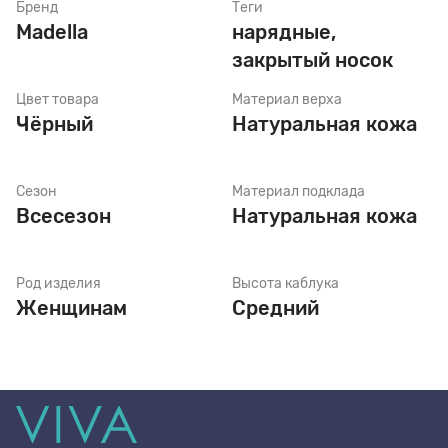
Бренд
Теги
Madella
нарядные,
закрытый носок
Стельки
Цвет товара
Материал верха
Чёрный
Натуральная кожа
Шнурки
Сезон
Материал подклада
Щетки
Всесезон
Натуральная кожа
Род изделия
Высота каблука
Женщинам
Средний