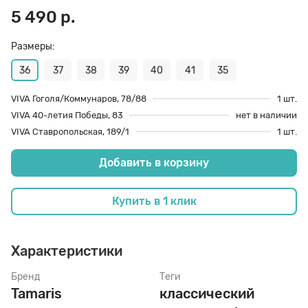
5 490 р.
70 den
Подпяточники
Размеры:
36
37
38
39
40
41
35
8 den
Полустельки
VIVA Гоголя/Коммунаров, 78/88
1 шт.
VIVA 40-летия Победы, 83
нет в наличии
Пропитка
VIVA Ставропольская, 189/1
1 шт.
Добавить в корзину
Пяткоудерживатели
Купить в 1 клик
Растяжитель и Очиститель
Характеристики
Рожки
Бренд
Теги
Tamaris
классический
Салфетки