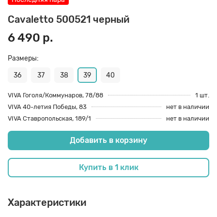
70 den
Подпяточники
Cavaletto 500521 черный
6 490 р.
8 den
Полустельки
Размеры:
36
37
38
39
40
Пропитка
VIVA Гоголя/Коммунаров, 78/88
1 шт.
VIVA 40-летия Победы, 83
нет в наличии
Пяткоудерживатели
VIVA Ставропольская, 189/1
нет в наличии
Добавить в корзину
Растяжитель и Очиститель
Купить в 1 клик
Рожки
Характеристики
Салфетки