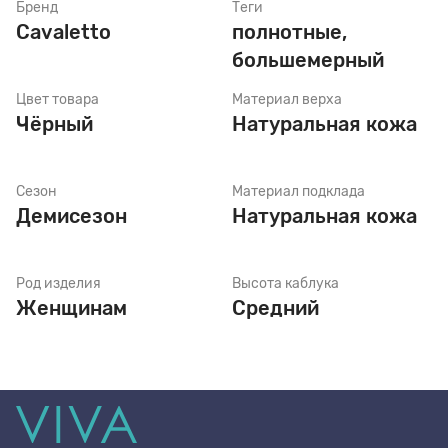
Бренд
Теги
Cavaletto
полнотные,
большемерный
Стельки
Цвет товара
Материал верха
Чёрный
Натуральная кожа
Шнурки
Сезон
Материал подклада
Щетки
Демисезон
Натуральная кожа
Род изделия
Высота каблука
Женщинам
Средний