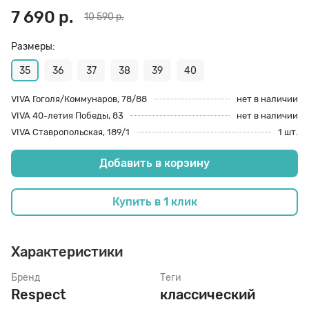
7 690 р.
10 590 р.
70 den
Подпяточники
Размеры:
35
36
37
38
39
40
8 den
Полустельки
VIVA Гоголя/Коммунаров, 78/88
нет в наличии
VIVA 40-летия Победы, 83
нет в наличии
Пропитка
VIVA Ставропольская, 189/1
1 шт.
Добавить в корзину
Пяткоудерживатели
Купить в 1 клик
Растяжитель и Очиститель
Характеристики
Рожки
Бренд
Теги
Respect
классический
Салфетки